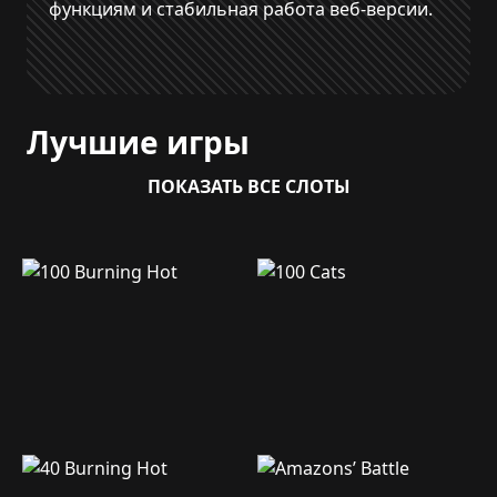
функциям и стабильная работа веб-версии.
Лучшие игры
ПОКАЗАТЬ ВСЕ СЛОТЫ