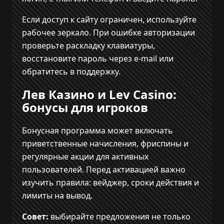
Если доступ к сайту ограничен, используйте
рабочее зеркало. При ошибке авторизации
проверьте раскладку клавиатуры,
восстановите пароль через e-mail или
обратитесь в поддержку.
Лев Казино и Lev Casino:
бонусы для игроков
Бонусная программа может включать
приветственные начисления, фриспины и
регулярные акции для активных
пользователей. Перед активацией важно
изучить правила: вейджер, сроки действия и
лимиты на вывод.
Совет:
выбирайте предложения не только