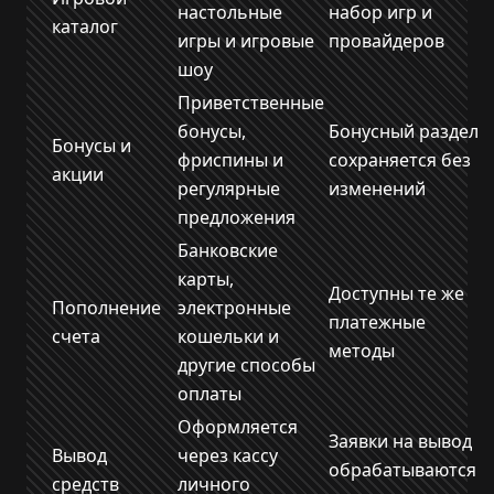
настольные
набор игр и
каталог
игры и игровые
провайдеров
шоу
Приветственные
бонусы,
Бонусный раздел
Бонусы и
фриспины и
сохраняется без
акции
регулярные
изменений
предложения
Банковские
карты,
Доступны те же
Пополнение
электронные
платежные
счета
кошельки и
методы
другие способы
оплаты
Оформляется
Заявки на вывод
Вывод
через кассу
обрабатываются
средств
личного