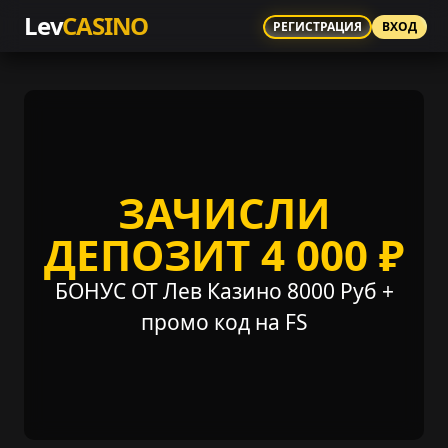
Lev
CASINO
РЕГИСТРАЦИЯ
ВХОД
ЗАЧИСЛИ
ДЕПОЗИТ 4 000 ₽
БОНУС ОТ Лев Казино 8000 Руб +
промо код на FS