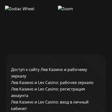
Доступ к сайту Лев Казино и рабочему
зеркалу
Лев Казино и Lev Casino: рабочее зеркало
Лев Казино и Lev Casino: регистрация
аккаунта
Лев Казино и Lev Casino: вход в личный
кабинет