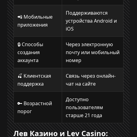
Поддерживаются
📲 Мобильные
устройства Android и
приложения
iOS
🔒 Способы
Через электронную
создания
почту или мобильный
аккаунта
номер
🍒 Клиентская
Связь через онлайн-
поддержка
чат на сайте
Доступно
🔑 Возрастной
пользователям
порог
старше 21 года
Лев Казино и Lev Casino: