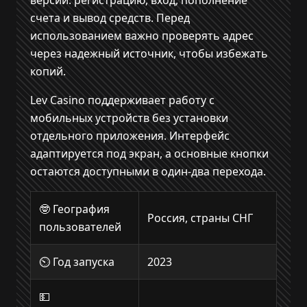
счета и вывод средств. Перед
использованием важно проверять адрес
через надежный источник, чтобы избежать
копий.
Lev Casino поддерживает работу с
мобильных устройств без установки
отдельного приложения. Интерфейс
адаптируется под экран, а основные кнопки
остаются доступными в один-два перехода.
🤓 География
Россия, страны СНГ
пользователей
⏲ Год запуска
2023
💵