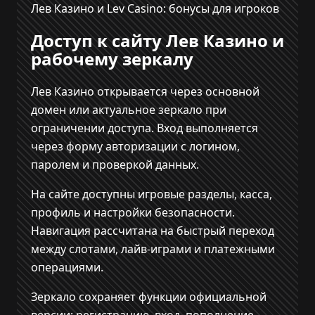
Лев Казино и Lev Casino: бонусы для игроков
Доступ к сайту Лев Казино и
рабочему зеркалу
Лев Казино открывается через основной
домен или актуальное зеркало при
ограничении доступа. Вход выполняется
через форму авторизации с логином,
паролем и проверкой данных.
На сайте доступны игровые разделы, касса,
профиль и настройки безопасности.
Навигация рассчитана на быстрый переход
между слотами, лайв-играми и платежными
операциями.
Зеркало сохраняет функции официальной
версии: регистрацию, вход, пополнение